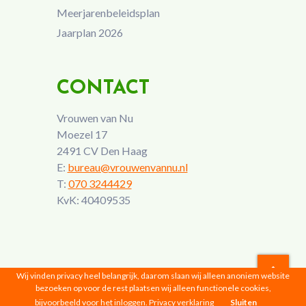
Meerjarenbeleidsplan
Jaarplan 2026
CONTACT
Vrouwen van Nu
Moezel 17
2491 CV Den Haag
E:
bureau@vrouwenvannu.nl
T:
070 3244429
KvK: 40409535
Wij vinden privacy heel belangrijk, daarom slaan wij alleen anoniem website
bezoeken op voor de rest plaatsen wij alleen functionele cookies,
Vrouwen van Nu © 2026 |
Privacyverklaring
bijvoorbeeld voor het inloggen.
Privacy verklaring
Sluiten