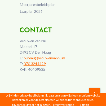
Meerjarenbeleidsplan
Jaarplan 2026
CONTACT
Vrouwen van Nu
Moezel 17
2491 CV Den Haag
E:
bureau@vrouwenvannu.nl
T:
070 3244429
KvK: 40409535
Wij vinden privacy heel belangrijk, daarom slaan wij alleen anoniem website
bezoeken op voor de rest plaatsen wij alleen functionele cookies,
Vrouwen van Nu © 2026 |
Privacyverklaring
bijvoorbeeld voor het inloggen.
Privacy verklaring
Sluiten