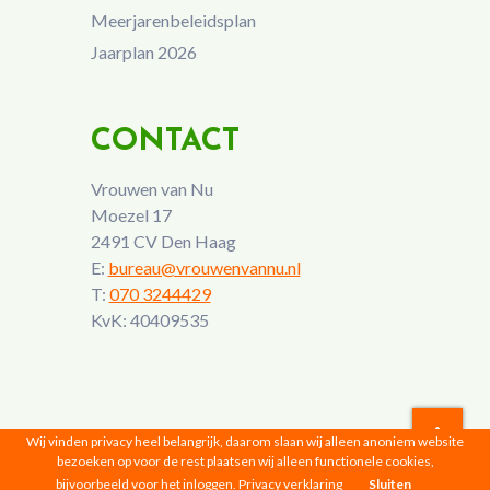
Meerjarenbeleidsplan
Jaarplan 2026
CONTACT
Vrouwen van Nu
Moezel 17
2491 CV Den Haag
E:
bureau@vrouwenvannu.nl
T:
070 3244429
KvK: 40409535
Wij vinden privacy heel belangrijk, daarom slaan wij alleen anoniem website
bezoeken op voor de rest plaatsen wij alleen functionele cookies,
Vrouwen van Nu © 2026 |
Privacyverklaring
bijvoorbeeld voor het inloggen.
Privacy verklaring
Sluiten