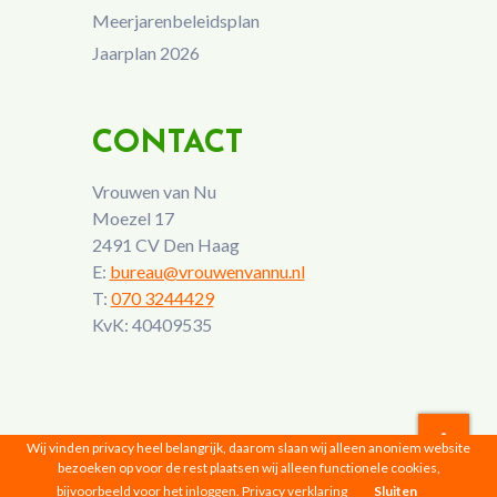
Meerjarenbeleidsplan
Jaarplan 2026
CONTACT
Vrouwen van Nu
Moezel 17
2491 CV Den Haag
E:
bureau@vrouwenvannu.nl
T:
070 3244429
KvK: 40409535
Wij vinden privacy heel belangrijk, daarom slaan wij alleen anoniem website
bezoeken op voor de rest plaatsen wij alleen functionele cookies,
Vrouwen van Nu © 2026 |
Privacyverklaring
bijvoorbeeld voor het inloggen.
Privacy verklaring
Sluiten