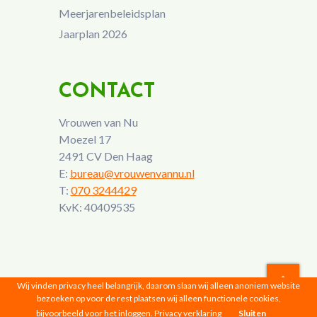
Meerjarenbeleidsplan
Jaarplan 2026
CONTACT
Vrouwen van Nu
Moezel 17
2491 CV Den Haag
E:
bureau@vrouwenvannu.nl
T:
070 3244429
KvK: 40409535
Wij vinden privacy heel belangrijk, daarom slaan wij alleen anoniem website
bezoeken op voor de rest plaatsen wij alleen functionele cookies,
Vrouwen van Nu © 2026 |
Privacyverklaring
bijvoorbeeld voor het inloggen.
Privacy verklaring
Sluiten