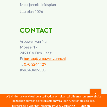
Meerjarenbeleidsplan
Jaarplan 2026
CONTACT
Vrouwen van Nu
Moezel 17
2491 CV Den Haag
E:
bureau@vrouwenvannu.nl
T:
070 3244429
KvK: 40409535
Wij vinden privacy heel belangrijk, daarom slaan wij alleen anoniem website
bezoeken op voor de rest plaatsen wij alleen functionele cookies,
Vrouwen van Nu © 2026 |
Privacyverklaring
bijvoorbeeld voor het inloggen.
Privacy verklaring
Sluiten