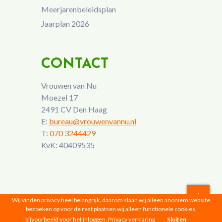
Meerjarenbeleidsplan
Jaarplan 2026
CONTACT
Vrouwen van Nu
Moezel 17
2491 CV Den Haag
E:
bureau@vrouwenvannu.nl
T:
070 3244429
KvK: 40409535
Wij vinden privacy heel belangrijk, daarom slaan wij alleen anoniem website
bezoeken op voor de rest plaatsen wij alleen functionele cookies,
Vrouwen van Nu © 2026 |
Privacyverklaring
bijvoorbeeld voor het inloggen.
Privacy verklaring
Sluiten