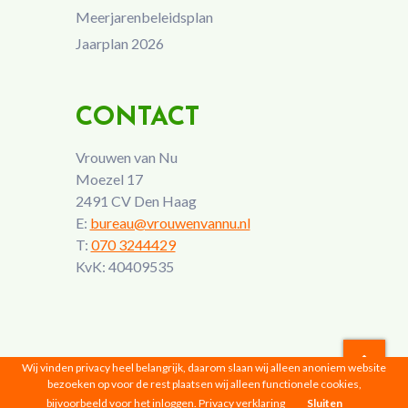
Meerjarenbeleidsplan
Jaarplan 2026
CONTACT
Vrouwen van Nu
Moezel 17
2491 CV Den Haag
E:
bureau@vrouwenvannu.nl
T:
070 3244429
KvK: 40409535
Wij vinden privacy heel belangrijk, daarom slaan wij alleen anoniem website
bezoeken op voor de rest plaatsen wij alleen functionele cookies,
Vrouwen van Nu © 2026 |
Privacyverklaring
bijvoorbeeld voor het inloggen.
Privacy verklaring
Sluiten