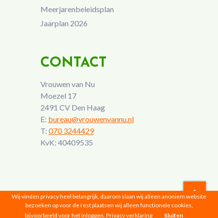
Meerjarenbeleidsplan
Jaarplan 2026
CONTACT
Vrouwen van Nu
Moezel 17
2491 CV Den Haag
E:
bureau@vrouwenvannu.nl
T:
070 3244429
KvK: 40409535
Wij vinden privacy heel belangrijk, daarom slaan wij alleen anoniem website
bezoeken op voor de rest plaatsen wij alleen functionele cookies,
Vrouwen van Nu © 2026 |
Privacyverklaring
bijvoorbeeld voor het inloggen.
Privacy verklaring
Sluiten