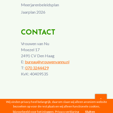
Meerjarenbeleidsplan
Jaarplan 2026
CONTACT
Vrouwen van Nu
Moezel 17
2491 CV Den Haag
E:
bureau@vrouwenvannu.nl
T:
070 3244429
KvK: 40409535
Wij vinden privacy heel belangrijk, daarom slaan wij alleen anoniem website
bezoeken op voor de rest plaatsen wij alleen functionele cookies,
Vrouwen van Nu © 2026 |
Privacyverklaring
bijvoorbeeld voor het inloggen.
Privacy verklaring
Sluiten