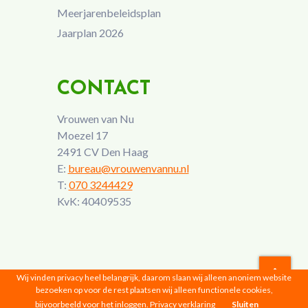
Meerjarenbeleidsplan
Jaarplan 2026
CONTACT
Vrouwen van Nu
Moezel 17
2491 CV Den Haag
E:
bureau@vrouwenvannu.nl
T:
070 3244429
KvK: 40409535
Wij vinden privacy heel belangrijk, daarom slaan wij alleen anoniem website
bezoeken op voor de rest plaatsen wij alleen functionele cookies,
Vrouwen van Nu © 2026 |
Privacyverklaring
bijvoorbeeld voor het inloggen.
Privacy verklaring
Sluiten