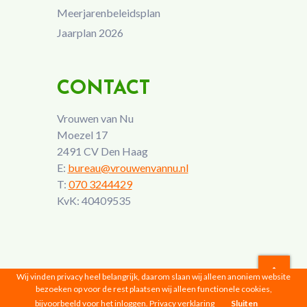
Meerjarenbeleidsplan
Jaarplan 2026
CONTACT
Vrouwen van Nu
Moezel 17
2491 CV Den Haag
E:
bureau@vrouwenvannu.nl
T:
070 3244429
KvK: 40409535
Wij vinden privacy heel belangrijk, daarom slaan wij alleen anoniem website
bezoeken op voor de rest plaatsen wij alleen functionele cookies,
Vrouwen van Nu © 2026 |
Privacyverklaring
bijvoorbeeld voor het inloggen.
Privacy verklaring
Sluiten