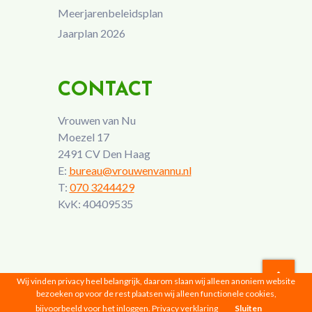
Meerjarenbeleidsplan
Jaarplan 2026
CONTACT
Vrouwen van Nu
Moezel 17
2491 CV Den Haag
E:
bureau@vrouwenvannu.nl
T:
070 3244429
KvK: 40409535
Wij vinden privacy heel belangrijk, daarom slaan wij alleen anoniem website
bezoeken op voor de rest plaatsen wij alleen functionele cookies,
Vrouwen van Nu © 2026 |
Privacyverklaring
bijvoorbeeld voor het inloggen.
Privacy verklaring
Sluiten