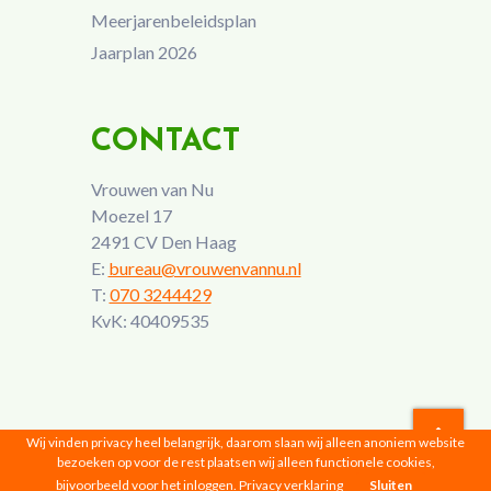
Meerjarenbeleidsplan
Jaarplan 2026
CONTACT
Vrouwen van Nu
Moezel 17
2491 CV Den Haag
E:
bureau@vrouwenvannu.nl
T:
070 3244429
KvK: 40409535
Wij vinden privacy heel belangrijk, daarom slaan wij alleen anoniem website
bezoeken op voor de rest plaatsen wij alleen functionele cookies,
Vrouwen van Nu © 2026 |
Privacyverklaring
bijvoorbeeld voor het inloggen.
Privacy verklaring
Sluiten