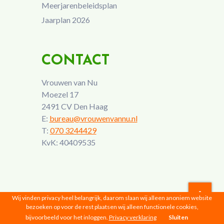
Meerjarenbeleidsplan
Jaarplan 2026
CONTACT
Vrouwen van Nu
Moezel 17
2491 CV Den Haag
E:
bureau@vrouwenvannu.nl
T:
070 3244429
KvK: 40409535
Wij vinden privacy heel belangrijk, daarom slaan wij alleen anoniem website
bezoeken op voor de rest plaatsen wij alleen functionele cookies,
Vrouwen van Nu © 2026 |
Privacyverklaring
bijvoorbeeld voor het inloggen.
Privacy verklaring
Sluiten