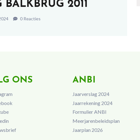
 BALKBRUG 2011
2024
0 Reacties
LG ONS
ANBI
agram
Jaarverslag 2024
ebook
Jaarrekening 2024
tube
Formulier ANBI
edin
Meerjarenbeleidsplan
wsbrief
Jaarplan 2026