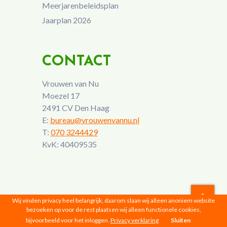
Meerjarenbeleidsplan
Jaarplan 2026
CONTACT
Vrouwen van Nu
Moezel 17
2491 CV Den Haag
E:
bureau@vrouwenvannu.nl
T:
070 3244429
KvK: 40409535
Wij vinden privacy heel belangrijk, daarom slaan wij alleen anoniem website
bezoeken op voor de rest plaatsen wij alleen functionele cookies,
Vrouwen van Nu © 2026 |
Privacyverklaring
bijvoorbeeld voor het inloggen.
Privacy verklaring
Sluiten