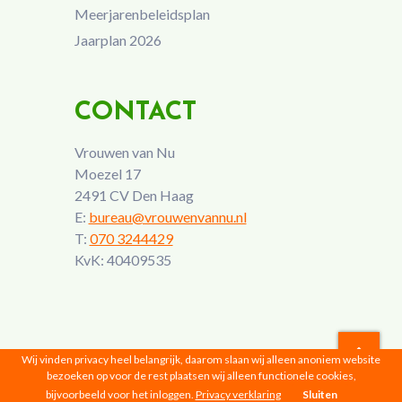
Meerjarenbeleidsplan
Jaarplan 2026
CONTACT
Vrouwen van Nu
Moezel 17
2491 CV Den Haag
E:
bureau@vrouwenvannu.nl
T:
070 3244429
KvK: 40409535
Wij vinden privacy heel belangrijk, daarom slaan wij alleen anoniem website
bezoeken op voor de rest plaatsen wij alleen functionele cookies,
Vrouwen van Nu © 2026 |
Privacyverklaring
bijvoorbeeld voor het inloggen.
Privacy verklaring
Sluiten