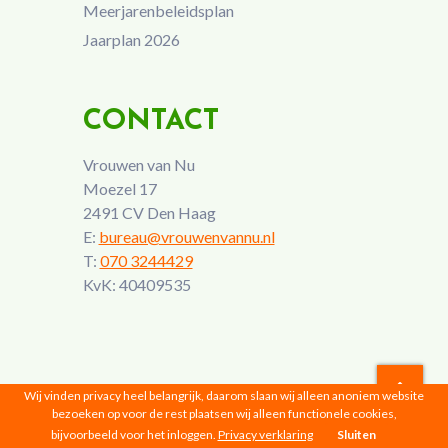
Meerjarenbeleidsplan
Jaarplan 2026
CONTACT
Vrouwen van Nu
Moezel 17
2491 CV Den Haag
E:
bureau@vrouwenvannu.nl
T:
070 3244429
KvK: 40409535
Wij vinden privacy heel belangrijk, daarom slaan wij alleen anoniem website
bezoeken op voor de rest plaatsen wij alleen functionele cookies,
Vrouwen van Nu © 2026 |
Privacyverklaring
bijvoorbeeld voor het inloggen.
Privacy verklaring
Sluiten