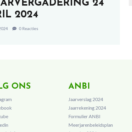
AARVERGADERING 24
IL 2024
 2024
0 Reacties
LG ONS
ANBI
agram
Jaarverslag 2024
ebook
Jaarrekening 2024
tube
Formulier ANBI
edin
Meerjarenbeleidsplan