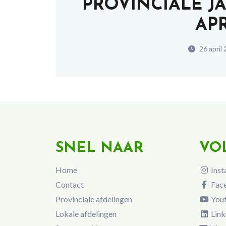
PROVINCIALE J
APR
26 april
SNEL NAAR
VO
Home
Inst
Contact
Fac
Provinciale afdelingen
You
Lokale afdelingen
Link