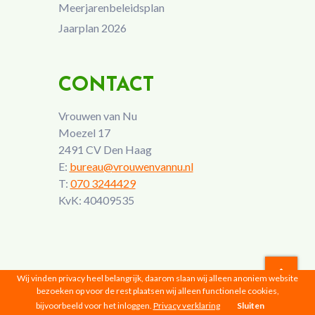
Meerjarenbeleidsplan
Jaarplan 2026
CONTACT
Vrouwen van Nu
Moezel 17
2491 CV Den Haag
E:
bureau@vrouwenvannu.nl
T:
070 3244429
KvK: 40409535
Wij vinden privacy heel belangrijk, daarom slaan wij alleen anoniem website
bezoeken op voor de rest plaatsen wij alleen functionele cookies,
Vrouwen van Nu © 2026 |
Privacyverklaring
bijvoorbeeld voor het inloggen.
Privacy verklaring
Sluiten