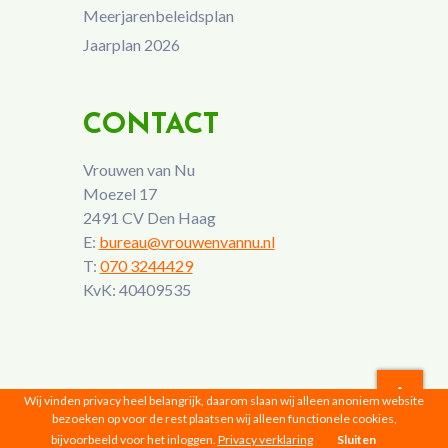
Meerjarenbeleidsplan
Jaarplan 2026
CONTACT
Vrouwen van Nu
Moezel 17
2491 CV Den Haag
E:
bureau@vrouwenvannu.nl
T:
070 3244429
KvK: 40409535
Wij vinden privacy heel belangrijk, daarom slaan wij alleen anoniem website
bezoeken op voor de rest plaatsen wij alleen functionele cookies,
Vrouwen van Nu © 2026 |
Privacyverklaring
bijvoorbeeld voor het inloggen.
Privacy verklaring
Sluiten