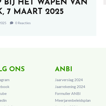
 BIJ HET WAPEN VAN
, 7 MAART 2025
2025
0 Reacties
LG ONS
ANBI
agram
Jaarverslag 2024
ebook
Jaarrekening 2024
tube
Formulier ANBI
edin
Meerjarenbeleidsplan