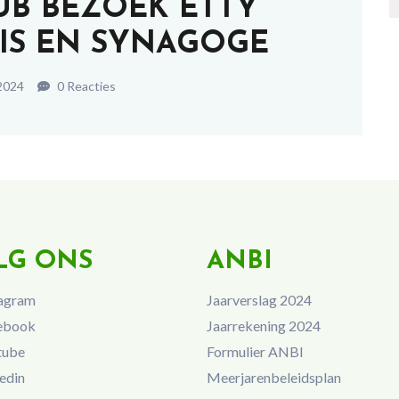
UB BEZOEK ETTY
IS EN SYNAGOGE
2024
0 Reacties
LG ONS
ANBI
agram
Jaarverslag 2024
ebook
Jaarrekening 2024
tube
Formulier ANBI
edin
Meerjarenbeleidsplan