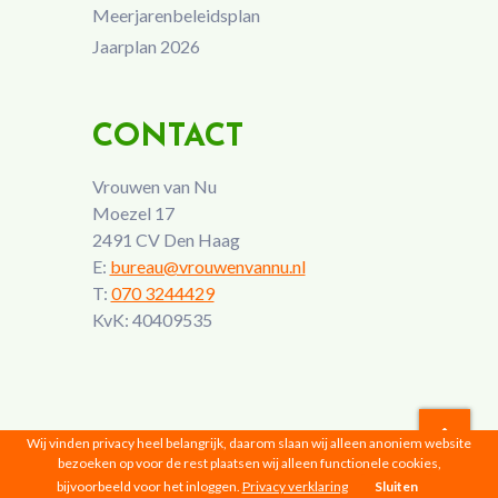
Meerjarenbeleidsplan
Jaarplan 2026
CONTACT
Vrouwen van Nu
Moezel 17
2491 CV Den Haag
E:
bureau@vrouwenvannu.nl
T:
070 3244429
KvK: 40409535
Wij vinden privacy heel belangrijk, daarom slaan wij alleen anoniem website
bezoeken op voor de rest plaatsen wij alleen functionele cookies,
Vrouwen van Nu © 2026 |
Privacyverklaring
bijvoorbeeld voor het inloggen.
Privacy verklaring
Sluiten