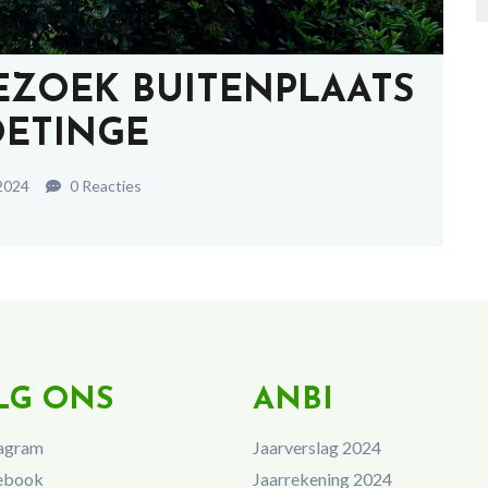
BEZOEK BUITENPLAATS
ETINGE
 2024
0 Reacties
LG ONS
ANBI
agram
Jaarverslag 2024
ebook
Jaarrekening 2024