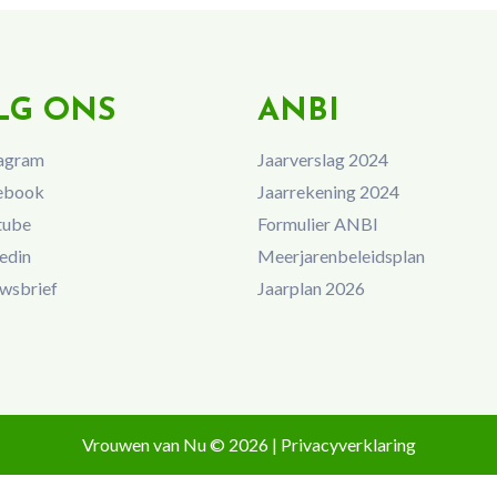
LG ONS
ANBI
agram
Jaarverslag 2024
ebook
Jaarrekening 2024
tube
Formulier ANBI
edin
Meerjarenbeleidsplan
wsbrief
Jaarplan 2026
Vrouwen van Nu © 2026 |
Privacyverklaring