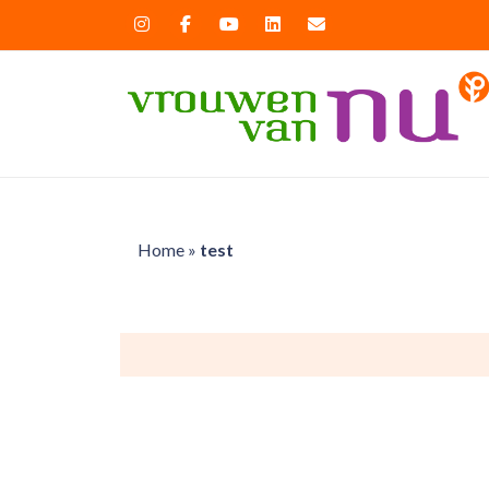
Home
»
test