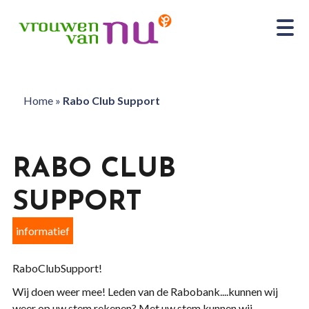
Home
»
Rabo Club Support
RABO CLUB
SUPPORT
informatief
RaboClubSupport!
Wij doen weer mee! Leden van de Rabobank....kunnen wij
weer op uw stem rekenen? Met uw stem kunnen wij