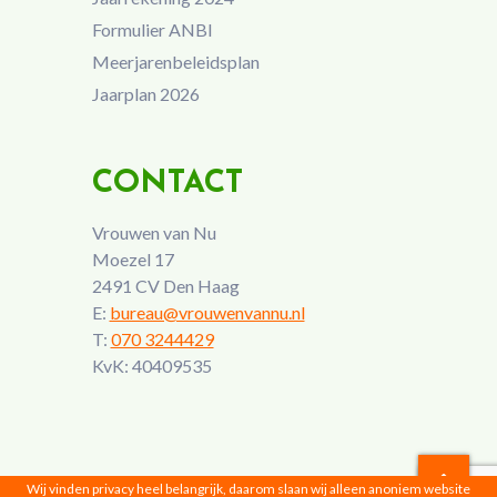
Formulier ANBI
Meerjarenbeleidsplan
Jaarplan 2026
CONTACT
Vrouwen van Nu
Moezel 17
2491 CV Den Haag
E:
bureau@vrouwenvannu.nl
T:
070 3244429
KvK: 40409535
Wij vinden privacy heel belangrijk, daarom slaan wij alleen anoniem website