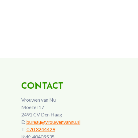
CONTACT
Vrouwen van Nu
Moezel 17
2491 CV Den Haag
E:
bureau@vrouwenvannu.nl
T:
070 3244429
KvK: 40409535