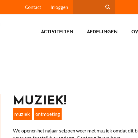
Contact
Inloggen
ACTIVITEITEN
AFDELINGEN
OV
MUZIEK!
muziek
ontmoeting
We openen het najaar seizoen weer met muziek omdat dit bij
weer een feestelijk avond van.
Gasten zijn welkom.