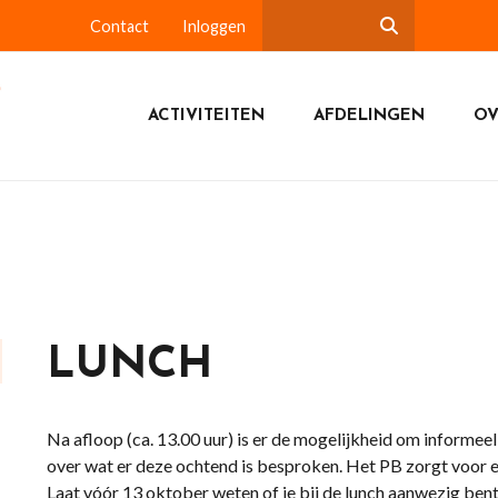
Contact
Inloggen
ACTIVITEITEN
AFDELINGEN
OV
LUNCH
Na afloop (ca. 13.00 uur) is er de mogelijkheid om informee
over wat er deze ochtend is besproken. Het PB zorgt voor e
Laat vóór 13 oktober weten of je bij de lunch aanwezig bent