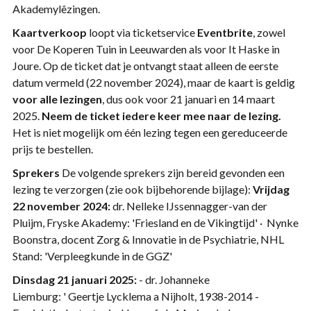
Akademylêzingen.
Kaartverkoop
loopt via ticketservice
Eventbrite
, zowel
voor De Koperen Tuin in Leeuwarden als voor It Haske in
Joure. Op de ticket dat je ontvangt staat alleen de eerste
datum vermeld (22 november 2024), maar de kaart is geldig
voor
alle lezingen
, dus ook voor 21 januari en 14 maart
2025.
Neem de ticket iedere keer mee naar de lezing.
Het is niet mogelijk om één lezing tegen een gereduceerde
prijs te bestellen.
Sprekers
De volgende sprekers zijn bereid gevonden een
lezing te verzorgen (zie ook bijbehorende bijlage):
Vrijdag
22 november 2024:
dr. Nelleke IJssennagger-van der
Pluijm, Fryske Akademy: 'Friesland en de Vikingtijd' · Nynke
Boonstra, docent Zorg & Innovatie in de Psychiatrie, NHL
Stand: 'Verpleegkunde in de GGZ'
Dinsdag 21 januari 2025:
- dr. Johanneke
Liemburg: ' Geertje Lycklema a Nijholt, 1938-2014 -