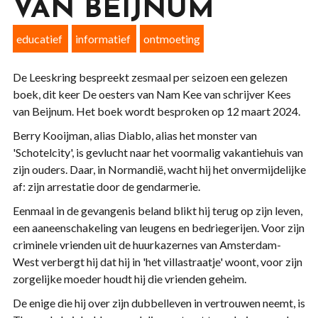
VAN BEIJNUM
educatief
informatief
ontmoeting
De Leeskring bespreekt zesmaal per seizoen een gelezen
boek, dit keer De oesters van Nam Kee van schrijver Kees
van Beijnum. Het boek wordt besproken op 12 maart 2024.
Berry Kooijman, alias Diablo, alias het monster van
'Schotelcity', is gevlucht naar het voormalig vakantiehuis van
zijn ouders. Daar, in Normandië, wacht hij het onvermijdelijke
af: zijn arrestatie door de gendarmerie.
Eenmaal in de gevangenis beland blikt hij terug op zijn leven,
een aaneenschakeling van leugens en bedriegerijen. Voor zijn
criminele vrienden uit de huurkazernes van Amsterdam-
West verbergt hij dat hij in 'het villastraatje' woont, voor zijn
zorgelijke moeder houdt hij die vrienden geheim.
De enige die hij over zijn dubbelleven in vertrouwen neemt, is