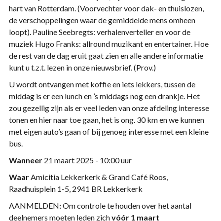
hart van Rotterdam. (Voorvechter voor dak- en thuislozen,
de verschoppelingen waar de gemiddelde mens omheen
loopt). Pauline Seebregts: verhalenverteller en voor de
muziek Hugo Franks: allround muzikant en entertainer. Hoe
de rest van de dag eruit gaat zien en alle andere informatie
kunt u t.z.t. lezen in onze nieuwsbrief. (Prov.)
U wordt ontvangen met koffie en iets lekkers, tussen de
middag is er een lunch en ’s middags nog een drankje. Het
zou gezellig zijn als er veel leden van onze afdeling interesse
tonen en hier naar toe gaan, het is ong. 30 km en we kunnen
met eigen auto’s gaan of bij genoeg interesse met een kleine
bus.
Wanneer
21 maart 2025 - 10:00 uur
Waar
Amicitia Lekkerkerk & Grand Café Roos,
Raadhuisplein 1-5, 2941 BR Lekkerkerk
AANMELDEN
:
Om controle te houden over het aantal
deelnemers moeten leden zich
vóór 1 maart