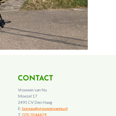
CONTACT
Vrouwen van Nu
Moezel 17
2491 CV Den Haag
E:
bureau@vrouwenvannu.nl
T:
070 3244429