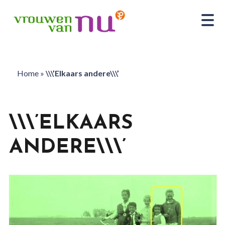
Home
»
\\\’Elkaars andere\\\’
\\\’ELKAARS
ANDERE\\\’