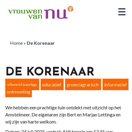
Home
»
De Korenaar
DE KORENAAR
alleenstaanden
educatief
groen/agrarisch
informatief
ontmoeting
We hebben een prachtige tuin ontdekt met uitzicht op het
Amstelmeer. De eigenaren zijn Bert en Marjan Lettinga en
wij zijn van harte welkom.
Datum: 24 juli 2025, vertrek Aldi terrein om 13.45 uur;