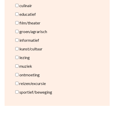
culinair
educatief
film/theater
groen/agrarisch
informatief
kunst/cultuur
lezing
muziek
ontmoeting
reizen/excursie
sportief/beweging