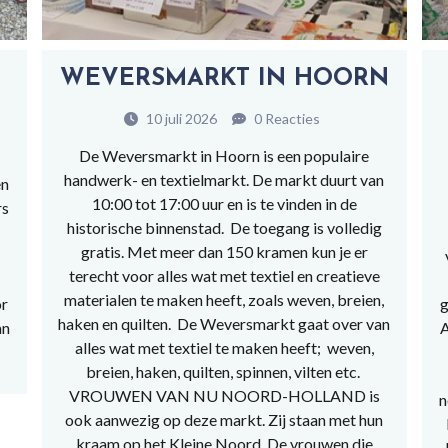
J
WEVERSMARKT IN HOORN
10 juli 2026
0 Reacties
De Weversmarkt in Hoorn is een populaire
handwerk- en textielmarkt. De markt duurt van
en
10:00 tot 17:00 uur en is te vinden in de
rs
historische binnenstad. De toegang is volledig
gratis. Met meer dan 150 kramen kun je er
terecht voor alles wat met textiel en creatieve
materialen te maken heeft, zoals weven, breien,
or
g
haken en quilten. De Weversmarkt gaat over van
an
A
alles wat met textiel te maken heeft; weven,
breien, haken, quilten, spinnen, vilten etc.
VROUWEN VAN NU NOORD-HOLLAND is
n
ook aanwezig op deze markt. Zij staan met hun
kraam op het Kleine Noord. De vrouwen die