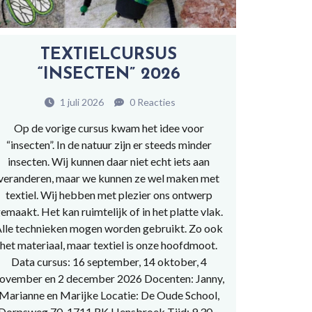
TEXTIELCURSUS
“INSECTEN” 2026
1 juli 2026
0 Reacties
Op de vorige cursus kwam het idee voor
“insecten”. In de natuur zijn er steeds minder
insecten. Wij kunnen daar niet echt iets aan
veranderen, maar we kunnen ze wel maken met
textiel. Wij hebben met plezier ons ontwerp
emaakt. Het kan ruimtelijk of in het platte vlak.
lle technieken mogen worden gebruikt. Zo ook
het materiaal, maar textiel is onze hoofdmoot.
Data cursus: 16 september, 14 oktober, 4
ovember en 2 december 2026 Docenten: Janny,
Marianne en Marijke Locatie: De Oude School,
Dorpsweg 70, 1711 RK Hensbroek Tijd: 9.30 –