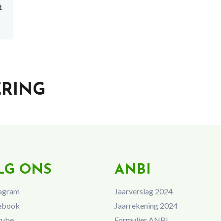
t
ERING
LG ONS
ANBI
agram
Jaarverslag 2024
ebook
Jaarrekening 2024
tube
Formulier ANBI