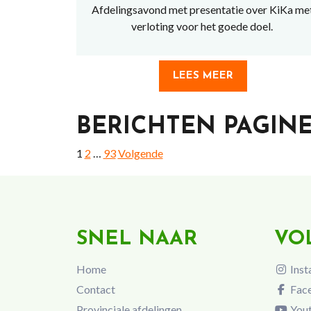
Afdelingsavond met presentatie over KiKa me
verloting voor het goede doel.
LEES MEER
BERICHTEN PAGIN
1
2
…
93
Volgende
SNEL NAAR
VO
Home
Inst
Contact
Fac
Provinciale afdelingen
You