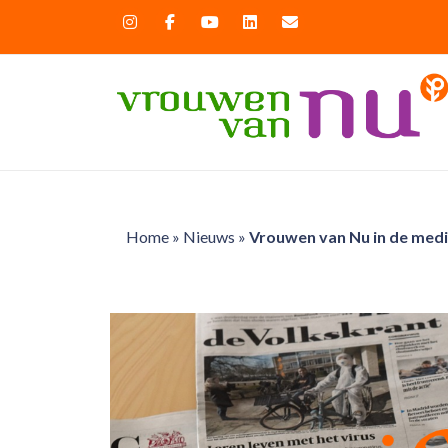
Home
»
Nieuws
»
Vrouwen van Nu in de media