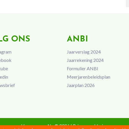
LG ONS
ANBI
agram
Jaarverslag 2024
ebook
Jaarrekening 2024
tube
Formulier ANBI
edin
Meerjarenbeleidsplan
wsbrief
Jaarplan 2026
Vrouwen van Nu © 2026 |
Privacyverklaring