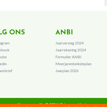
LG ONS
ANBI
agram
Jaarverslag 2024
ebook
Jaarrekening 2024
tube
Formulier ANBI
edin
Meerjarenbeleidsplan
wsbrief
Jaarplan 2026
Vrouwen van Nu © 2026 |
Privacyverklaring