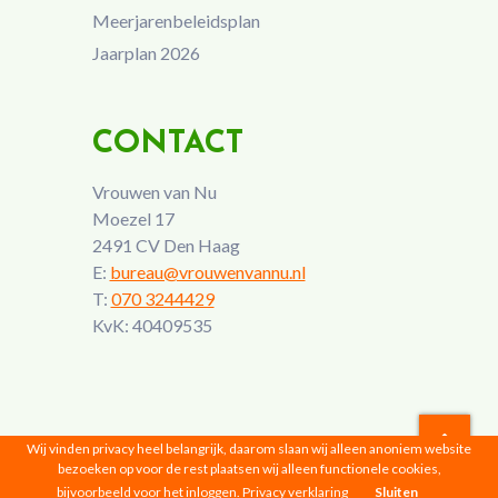
Meerjarenbeleidsplan
Jaarplan 2026
CONTACT
Vrouwen van Nu
Moezel 17
2491 CV Den Haag
E:
bureau@vrouwenvannu.nl
T:
070 3244429
KvK: 40409535
Wij vinden privacy heel belangrijk, daarom slaan wij alleen anoniem website
bezoeken op voor de rest plaatsen wij alleen functionele cookies,
Vrouwen van Nu © 2026 |
Privacyverklaring
bijvoorbeeld voor het inloggen.
Privacy verklaring
Sluiten