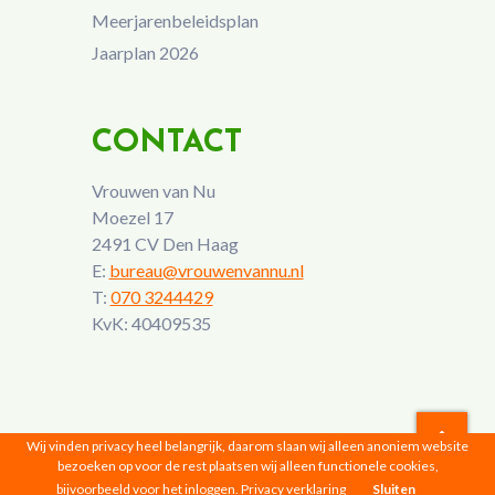
Meerjarenbeleidsplan
Jaarplan 2026
CONTACT
Vrouwen van Nu
Moezel 17
2491 CV Den Haag
E:
bureau@vrouwenvannu.nl
T:
070 3244429
KvK: 40409535
Wij vinden privacy heel belangrijk, daarom slaan wij alleen anoniem website
bezoeken op voor de rest plaatsen wij alleen functionele cookies,
Vrouwen van Nu © 2026 |
Privacyverklaring
bijvoorbeeld voor het inloggen.
Privacy verklaring
Sluiten