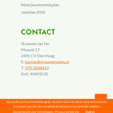
Meerjarenbeleidsplan
Jaarplan 2026
CONTACT
Vrouwen van Nu
Moezel 17
2491 CV Den Haag
E:
bureau@vrouwenvannu.nl
T:
070 3244429
KvK: 40409535
Wij vinden privacy heel belangrijk, daarom slaan wij alleen anoniem website
bezoeken op voor de rest plaatsen wij alleen functionele cookies,
Vrouwen van Nu © 2026 |
Privacyverklaring
bijvoorbeeld voor het inloggen.
Privacy verklaring
Sluiten