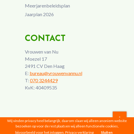
Meerjarenbeleidsplan
Jaarplan 2026
CONTACT
Vrouwen van Nu
Moezel 17
2491 CV Den Haag
E:
bureau@vrouwenvannu.nl
T:
070 3244429
KvK: 40409535
Wij vinden privacy heel belangrijk, daarom slaan wij alleen anoniem website
bezoeken op voor de rest plaatsen wij alleen functionele cookies,
Vrouwen van Nu © 2026 |
Privacyverklaring
bijvoorbeeld voor het inloggen.
Privacy verklaring
Sluiten