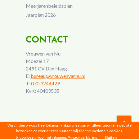
Meerjarenbeleidsplan
Jaarplan 2026
CONTACT
Vrouwen van Nu
Moezel 17
2491 CV Den Haag
E:
bureau@vrouwenvannu.nl
T:
070 3244429
KvK: 40409535
Wij vinden privacy heel belangrijk, daarom slaan wij alleen anoniem website
bezoeken op voor de rest plaatsen wij alleen functionele cookies,
Vrouwen van Nu © 2026 |
Privacyverklaring
bijvoorbeeld voor het inloggen.
Privacy verklaring
Sluiten