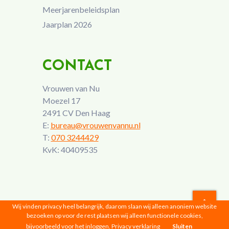
Meerjarenbeleidsplan
Jaarplan 2026
CONTACT
Vrouwen van Nu
Moezel 17
2491 CV Den Haag
E:
bureau@vrouwenvannu.nl
T:
070 3244429
KvK: 40409535
Wij vinden privacy heel belangrijk, daarom slaan wij alleen anoniem website
bezoeken op voor de rest plaatsen wij alleen functionele cookies,
Vrouwen van Nu © 2026 |
Privacyverklaring
bijvoorbeeld voor het inloggen.
Privacy verklaring
Sluiten