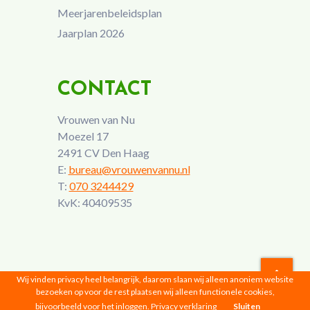
Meerjarenbeleidsplan
Jaarplan 2026
CONTACT
Vrouwen van Nu
Moezel 17
2491 CV Den Haag
E:
bureau@vrouwenvannu.nl
T:
070 3244429
KvK: 40409535
Wij vinden privacy heel belangrijk, daarom slaan wij alleen anoniem website
bezoeken op voor de rest plaatsen wij alleen functionele cookies,
Vrouwen van Nu © 2026 |
Privacyverklaring
bijvoorbeeld voor het inloggen.
Privacy verklaring
Sluiten