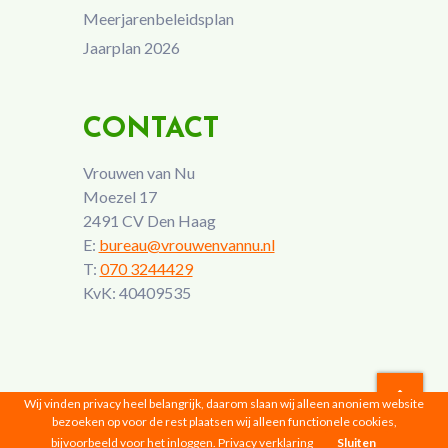
Meerjarenbeleidsplan
Jaarplan 2026
CONTACT
Vrouwen van Nu
Moezel 17
2491 CV Den Haag
E:
bureau@vrouwenvannu.nl
T:
070 3244429
KvK: 40409535
Wij vinden privacy heel belangrijk, daarom slaan wij alleen anoniem website
bezoeken op voor de rest plaatsen wij alleen functionele cookies,
Vrouwen van Nu © 2026 |
Privacyverklaring
bijvoorbeeld voor het inloggen.
Privacy verklaring
Sluiten